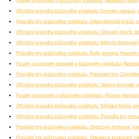
Fauley a porušení v plážovém volejbalu: Nelegální údery
Oficiální pravidla plážového volejbalu: formáty zápasů, 
Pravidla hry plážového volejbalu: Odpovědnosti hráčů, r
Oficiální pravidla plážového volejbalu: Chování hráčů, sp
Oficiální pravidla plážového volejbalu: Metody bodování
Pravidla hry plážového volejbalu: Rally scoring, Hracíc
Fauley a porušení pravidel v plážovém volejbalu: Nesprá
Pravidla hry plážového volejbalu: Přerušení hry, Zpožděn
Oficiální pravidla plážového volejbalu: Úpravy pravidel,
Fauley a porušení v plážovém volejbalu: Proces odvolán
Oficiální pravidla plážového volejbalu: Střídání hráčů, p
Oficiální pravidla plážového volejbalu: Pravidla pro resta
Pravidla hry plážového volejbalu: Ofenzivní formace, Var
Pravidla hry plážového volejbalu: Sekvence bodování, H