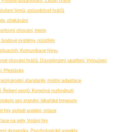
, Přílišné dosahování, Zásah hráče
složení týmů, způsobilost hráčů
ole, očekávání
ortovní chování, tresty
, bodové systémy, rozstřely
h situacích, Komunikace týmu
vné chování hráčů, Disciplinární opatření, Vyloučení
í, Přestávky
 mezinárodní standardy, místní adaptace
í, Řešení sporů, Konečná rozhodnutí
rotokoly pro zranění, lékařské timeouty
rt hry, pořadí podání, rotace
iace na sety, Volání hry
erní dynamika, Psychologické aspekty