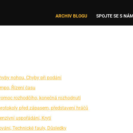
ARCHIV BLOGU
SPOJTE SE S NÁM
Chyby nohou, Chyby při podání
empo, Řízení času
ravomoc rozhodčího, konečná rozhodnutí
 protokoly před zápasem, představení hráčů
enzivní uspořádání, Krytí
ování, Technické fauly, Důsledky