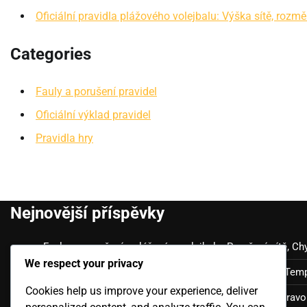
Oficiální pravidla plážového volejbalu: Výška sítě, rozmě
Categories
Fauly a porušení pravidel
Oficiální výklad pravidel
Pravidla hry
Nejnovější příspěvky
Fauley a porušení v plážovém volejbalu: Porušení sítě, Ch
We respect your privacy
Pravidla pro hru plážového volejbalu: Průběh zápasu, Tem
Cookies help us improve your experience, deliver
Oficiální pravidla plážového volejbalu: Spor o skóre, pr