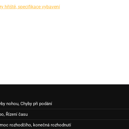
ry hřiště, specifikace vybavení
yby nohou, Chyby při podání
po, Řízení času
avomoc rozhodčího, konečná rozhodnutí