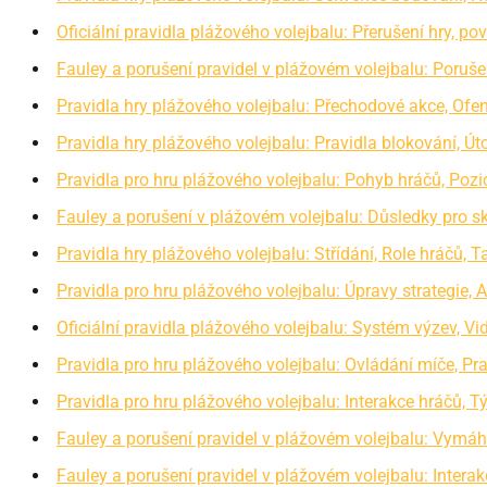
Oficiální pravidla plážového volejbalu: Přerušení hry, p
Fauley a porušení pravidel v plážovém volejbalu: Poruše
Pravidla hry plážového volejbalu: Přechodové akce, Ofen
Pravidla hry plážového volejbalu: Pravidla blokování, Út
Pravidla pro hru plážového volejbalu: Pohyb hráčů, Pozi
Fauley a porušení v plážovém volejbalu: Důsledky pro s
Pravidla hry plážového volejbalu: Střídání, Role hráčů, T
Pravidla pro hru plážového volejbalu: Úpravy strategie, 
Oficiální pravidla plážového volejbalu: Systém výzev, Vi
Pravidla pro hru plážového volejbalu: Ovládání míče, Pra
Pravidla pro hru plážového volejbalu: Interakce hráčů,
Fauley a porušení pravidel v plážovém volejbalu: Vymáhá
Fauley a porušení pravidel v plážovém volejbalu: Interakc