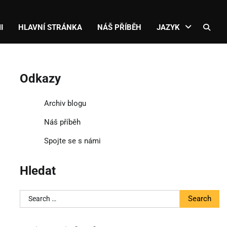
I
HLAVNÍ STRÁNKA
NÁŠ PŘÍBĚH
JAZYK
Odkazy
Archiv blogu
Náš příběh
Spojte se s námi
Hledat
Search
for: