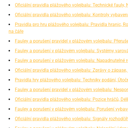
Oficiální pravidla plážového volejbalu: Technické fauly, 
Oficiální pravidla plážového volejbalu: Kontroly vybaven
Pravidla pro hru plážového volejbalu: Pravidla hranic, 
na čáře
Fauley a porušení pravidel v plážovém volejbalu: Přeruš
Fauley a porušení v plážovém volejbalu: Systémy varo
Fauley a porušení v plážovém volejbalu: Napadnutelné 
Oficiální pravidla plážového volejbalu: Zprávy o zápase,
Pravidla hry plážového volejbalu: Techniky podání, Útoč
Fauley a porušení pravidel v plážovém volejbalu: Nespor
Oficiální pravidla plážového volejbalu: Pozice hráčů, Dé
Fauley a porušení v plážovém volejbalu: Porušení vyba
Oficiální pravidla plážového volejbalu: Signály rozhodčíh