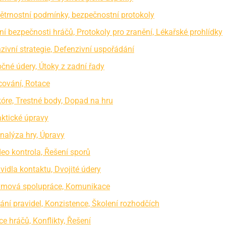
ovětrnostní podmínky, bezpečnostní protokoly
ní bezpečnosti hráčů, Protokoly pro zranění, Lékařské prohlídky
zivní strategie, Defenzivní uspořádání
očné údery, Útoky z zadní řady
cování, Rotace
kóre, Trestné body, Dopad na hru
aktické úpravy
Analýza hry, Úpravy
deo kontrola, Řešení sporů
vidla kontaktu, Dvojité údery
 Týmová spolupráce, Komunikace
ní pravidel, Konzistence, Školení rozhodčích
e hráčů, Konflikty, Řešení