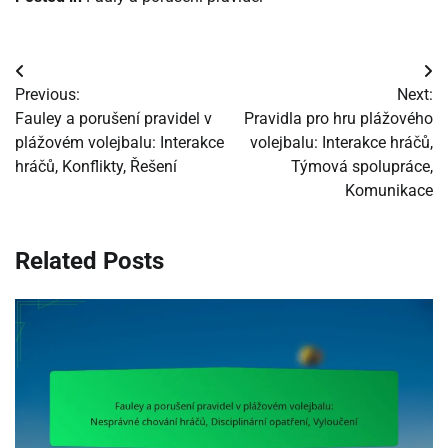
Post
Previous:
Next:
navigation
Fauley a porušení pravidel v
Pravidla pro hru plážového
plážovém volejbalu: Interakce
volejbalu: Interakce hráčů,
hráčů, Konflikty, Řešení
Týmová spolupráce,
Komunikace
Related Posts