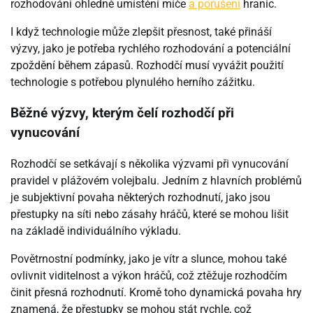
rozhodování ohledně umístění míče
a porušení
hranic.
I když technologie může zlepšit přesnost, také přináší
výzvy, jako je potřeba rychlého rozhodování a potenciální
zpoždění během zápasů. Rozhodčí musí vyvážit použití
technologie s potřebou plynulého herního zážitku.
Běžné výzvy, kterým čelí rozhodčí při
vynucování
Rozhodčí se setkávají s několika výzvami při vynucování
pravidel v plážovém volejbalu. Jedním z hlavních problémů
je subjektivní povaha některých rozhodnutí, jako jsou
přestupky na síti nebo zásahy hráčů, které se mohou lišit
na základě individuálního výkladu.
Povětrnostní podmínky, jako je vítr a slunce, mohou také
ovlivnit viditelnost a výkon hráčů, což ztěžuje rozhodčím
činit přesná rozhodnutí. Kromě toho dynamická povaha hry
znamená, že přestupky se mohou stát rychle, což