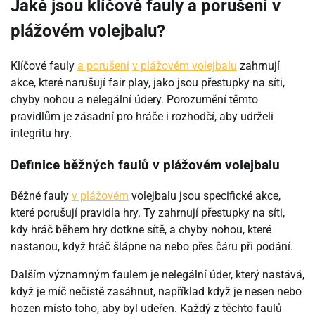
Jaké jsou klíčové fauly a porušení v
plážovém volejbalu?
Klíčové fauly
a porušení
v plážovém volejbalu
zahrnují
akce, které narušují fair play, jako jsou přestupky na síti,
chyby nohou a nelegální údery. Porozumění těmto
pravidlům je zásadní pro hráče i rozhodčí, aby udrželi
integritu hry.
Definice běžných faulů v plážovém volejbalu
Běžné fauly
v plážovém
volejbalu jsou specifické akce,
které porušují pravidla hry. Ty zahrnují přestupky na síti,
kdy hráč během hry dotkne sítě, a chyby nohou, které
nastanou, když hráč šlápne na nebo přes čáru při podání.
Dalším významným faulem je nelegální úder, který nastává,
když je míč nečistě zasáhnut, například když je nesen nebo
hozen místo toho, aby byl udeřen. Každý z těchto faulů