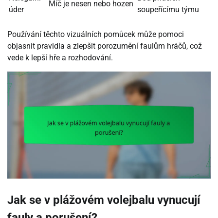
Míč je nesen nebo hozen
úder
soupeřícímu týmu
Používání těchto vizuálních pomůcek může pomoci
objasnit pravidla a zlepšit porozumění faulům hráčů, což
vede k lepší hře a rozhodování.
Jak se v plážovém volejbalu vynucují
fauly a porušení?