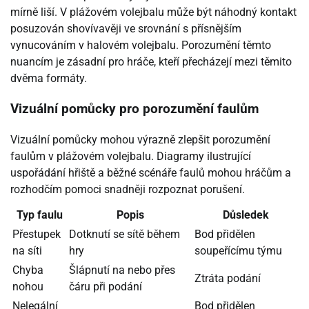
mírně liší. V plážovém volejbalu může být náhodný kontakt
posuzován shovívavěji ve srovnání s přísnějším
vynucováním v halovém volejbalu. Porozumění těmto
nuancím je zásadní pro hráče, kteří přecházejí mezi těmito
dvěma formáty.
Vizuální pomůcky pro porozumění faulům
Vizuální pomůcky mohou výrazně zlepšit porozumění
faulům v plážovém volejbalu. Diagramy ilustrující
uspořádání hřiště a běžné scénáře faulů mohou hráčům a
rozhodčím pomoci snadněji rozpoznat porušení.
Typ faulu
Popis
Důsledek
Přestupek
Dotknutí se sítě během
Bod přidělen
na síti
hry
soupeřícímu týmu
Chyba
Šlápnutí na nebo přes
Ztráta podání
nohou
čáru při podání
Nelegální
Bod přidělen