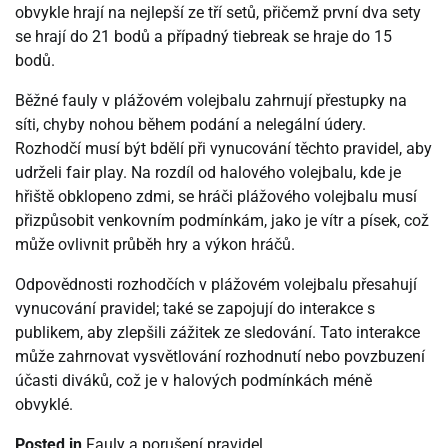
obvykle hrají na nejlepší ze tří setů, přičemž první dva sety
se hrají do 21 bodů a případný tiebreak se hraje do 15
bodů.
Běžné fauly v plážovém volejbalu zahrnují přestupky na
síti, chyby nohou během podání a nelegální údery.
Rozhodčí musí být bdělí při vynucování těchto pravidel, aby
udrželi fair play. Na rozdíl od halového volejbalu, kde je
hřiště obklopeno zdmi, se hráči plážového volejbalu musí
přizpůsobit venkovním podmínkám, jako je vítr a písek, což
může ovlivnit průběh hry a výkon hráčů.
Odpovědnosti rozhodčích v plážovém volejbalu přesahují
vynucování pravidel; také se zapojují do interakce s
publikem, aby zlepšili zážitek ze sledování. Tato interakce
může zahrnovat vysvětlování rozhodnutí nebo povzbuzení
účasti diváků, což je v halových podmínkách méně
obvyklé.
Posted in
Fauly a porušení pravidel