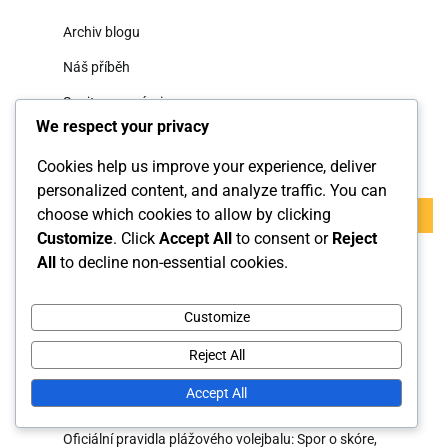
Archiv blogu
Náš příběh
Spojte se s námi
We respect your privacy
Hledat
Cookies help us improve your experience, deliver
personalized content, and analyze traffic. You can
Search
choose which cookies to allow by clicking
for:
Customize
. Click
Accept All
to consent or
Reject
All
to decline non-essential cookies.
Nejnovější příspěvky
Customize
Fauley a porušení v plážovém volejbalu: Porušení sítě,
Chyby nohou, Chyby při podání
Reject All
Pravidla pro hru plážového volejbalu: Průběh zápasu,
Accept All
Tempo, Řízení času
Oficiální pravidla plážového volejbalu: Spor o skóre,