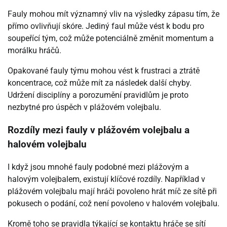
Fauly mohou mít významný vliv na výsledky zápasu tím, že
přímo ovlivňují skóre. Jediný faul může vést k bodu pro
soupeřící tým, což může potenciálně změnit momentum a
morálku hráčů.
Opakované fauly týmu mohou vést k frustraci a ztrátě
koncentrace, což může mít za následek další chyby.
Udržení disciplíny a porozumění pravidlům je proto
nezbytné pro úspěch v plážovém volejbalu.
Rozdíly mezi fauly v plážovém volejbalu a
halovém volejbalu
I když jsou mnohé fauly podobné mezi plážovým a
halovým volejbalem, existují klíčové rozdíly. Například v
plážovém volejbalu mají hráči povoleno hrát míč ze sítě při
pokusech o podání, což není povoleno v halovém volejbalu.
Kromě toho se pravidla týkající se kontaktu hráče se sítí