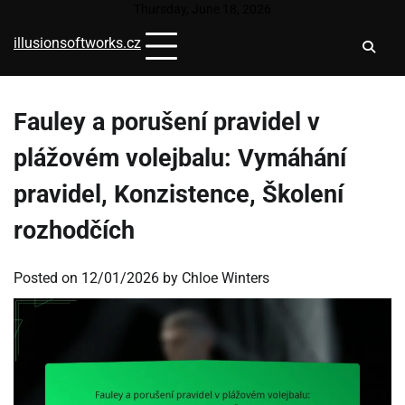
Skip
Thursday, June 18, 2026
to
illusionsoftworks.cz
content
Fauley a porušení pravidel v
plážovém volejbalu: Vymáhání
pravidel, Konzistence, Školení
rozhodčích
Posted on
12/01/2026
by
Chloe Winters