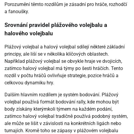
Porozumění těmto rozdílům je zásadní pro hráče, rozhodčí
a fanoušky.
Srovnání pravidel plážového volejbalu a
halového volejbalu
Plážový volejbal a halový volejbal sdílejí některé základní
principy, ale liší se v několika klíčových oblastech.
Například plážový volejbal se obvykle hraje ve dvojicích,
zatímco halový volejbal má týmy po šesti hráčích. Tento
rozdíl v počtu hráčů ovlivňuje strategie, pozice hráčů a
celkovou dynamiku hry.
Dalším hlavním rozdílem je systém bodování. Plážový
volejbal používá formát bodování rally, kde mohou být
body získány kterýmkoli týmem na každém podání,
zatímco halový volejbal tradičně používá podobný systém,
ale může se lišit v závislosti na konkrétních ligách nebo
turnajích. Kromě toho se zápasy v plážovém volejbalu