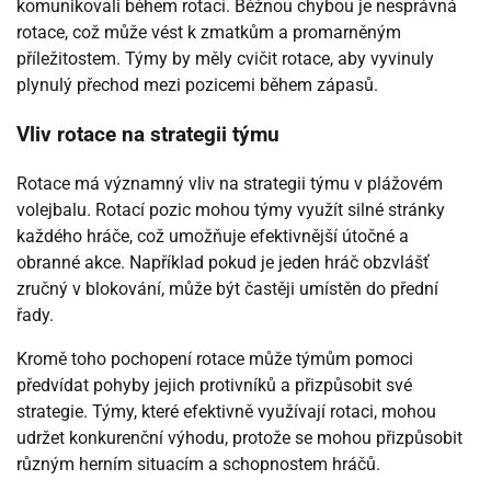
komunikovali během rotací. Běžnou chybou je nesprávná
rotace, což může vést k zmatkům a promarněným
příležitostem. Týmy by měly cvičit rotace, aby vyvinuly
plynulý přechod mezi pozicemi během zápasů.
Vliv rotace na strategii týmu
Rotace má významný vliv na strategii týmu v plážovém
volejbalu. Rotací pozic mohou týmy využít silné stránky
každého hráče, což umožňuje efektivnější útočné a
obranné akce. Například pokud je jeden hráč obzvlášť
zručný v blokování, může být častěji umístěn do přední
řady.
Kromě toho pochopení rotace může týmům pomoci
předvídat pohyby jejich protivníků a přizpůsobit své
strategie. Týmy, které efektivně využívají rotaci, mohou
udržet konkurenční výhodu, protože se mohou přizpůsobit
různým herním situacím a schopnostem hráčů.