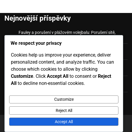
Nejnovější příspěvky
Fauley a porušení v plážovém volejbalu: Porušení sítě,
Chyby nohou, Chyby při podání
We respect your privacy
Pravidla pro hru plážového volejbalu: Průběh zápasu,
Cookies help us improve your experience, deliver
Tempo, Řízení času
personalized content, and analyze traffic. You can
Oficiální pravidla plážového volejbalu: Spor o skóre,
choose which cookies to allow by clicking
pravomoc rozhodčího, konečná rozhodnutí
Customize
. Click
Accept All
to consent or
Reject
Oficiální pravidla plážového volejbalu: Postupy zahřátí,
All
to decline non-essential cookies.
protokoly před zápasem, představení hráčů
Pravidla pro hru plážového volejbalu: Příjem podání,
Customize
Defenzivní uspořádání, Krytí
Reject All
Accept All
Copyright © 2026
illusionsoftworks.cz
Theme: News
Report By
Adore Themes
.