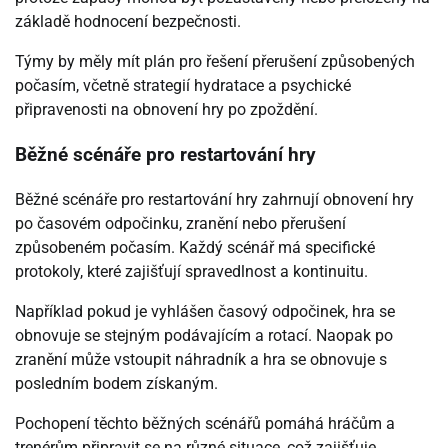
základě hodnocení bezpečnosti.
Týmy by měly mít plán pro řešení přerušení způsobených
počasím, včetně strategií hydratace a psychické
připravenosti na obnovení hry po zpoždění.
Běžné scénáře pro restartování hry
Běžné scénáře pro restartování hry zahrnují obnovení hry
po časovém odpočinku, zranění nebo přerušení
způsobeném počasím. Každý scénář má specifické
protokoly, které zajišťují spravedlnost a kontinuitu.
Například pokud je vyhlášen časový odpočinek, hra se
obnovuje se stejným podávajícím a rotací. Naopak po
zranění může vstoupit náhradník a hra se obnovuje s
posledním bodem získaným.
Pochopení těchto běžných scénářů pomáhá hráčům a
trenérům připravit se na různé situace, což zajišťuje