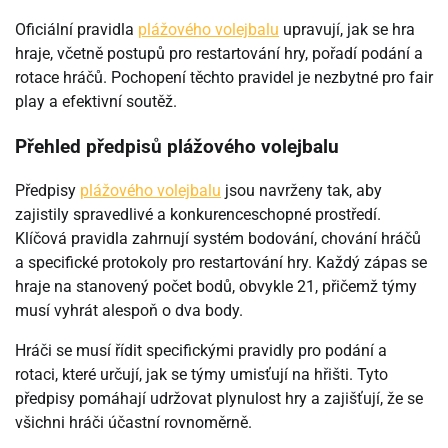
Oficiální pravidla
plážového volejbalu
upravují, jak se hra
hraje, včetně postupů pro restartování hry, pořadí podání a
rotace hráčů. Pochopení těchto pravidel je nezbytné pro fair
play a efektivní soutěž.
Přehled předpisů plážového volejbalu
Předpisy
plážového volejbalu
jsou navrženy tak, aby
zajistily spravedlivé a konkurenceschopné prostředí.
Klíčová pravidla zahrnují systém bodování, chování hráčů
a specifické protokoly pro restartování hry. Každý zápas se
hraje na stanovený počet bodů, obvykle 21, přičemž týmy
musí vyhrát alespoň o dva body.
Hráči se musí řídit specifickými pravidly pro podání a
rotaci, které určují, jak se týmy umisťují na hřišti. Tyto
předpisy pomáhají udržovat plynulost hry a zajišťují, že se
všichni hráči účastní rovnoměrně.