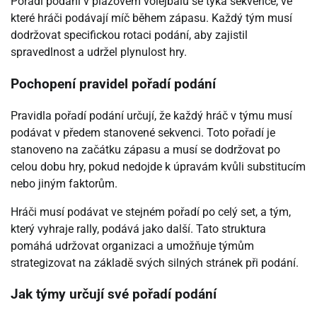
Pořadí podání v plážovém volejbalu se týká sekvence, ve
které hráči podávají míč během zápasu. Každý tým musí
dodržovat specifickou rotaci podání, aby zajistil
spravedlnost a udržel plynulost hry.
Pochopení pravidel pořadí podání
Pravidla pořadí podání určují, že každý hráč v týmu musí
podávat v předem stanovené sekvenci. Toto pořadí je
stanoveno na začátku zápasu a musí se dodržovat po
celou dobu hry, pokud nedojde k úpravám kvůli substitucím
nebo jiným faktorům.
Hráči musí podávat ve stejném pořadí po celý set, a tým,
který vyhraje rally, podává jako další. Tato struktura
pomáhá udržovat organizaci a umožňuje týmům
strategizovat na základě svých silných stránek při podání.
Jak týmy určují své pořadí podání