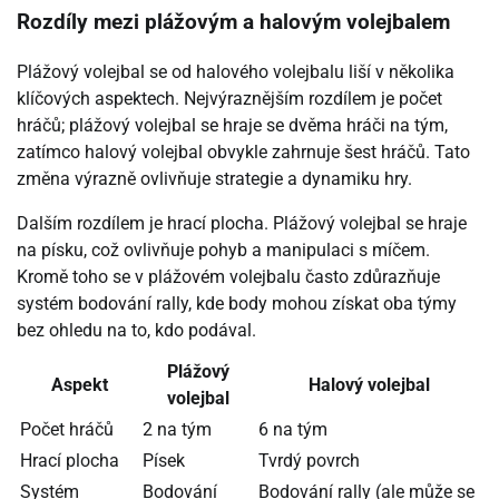
Rozdíly mezi plážovým a halovým volejbalem
Plážový volejbal se od halového volejbalu liší v několika
klíčových aspektech. Nejvýraznějším rozdílem je počet
hráčů; plážový volejbal se hraje se dvěma hráči na tým,
zatímco halový volejbal obvykle zahrnuje šest hráčů. Tato
změna výrazně ovlivňuje strategie a dynamiku hry.
Dalším rozdílem je hrací plocha. Plážový volejbal se hraje
na písku, což ovlivňuje pohyb a manipulaci s míčem.
Kromě toho se v plážovém volejbalu často zdůrazňuje
systém bodování rally, kde body mohou získat oba týmy
bez ohledu na to, kdo podával.
Plážový
Aspekt
Halový volejbal
volejbal
Počet hráčů
2 na tým
6 na tým
Hrací plocha
Písek
Tvrdý povrch
Systém
Bodování
Bodování rally (ale může se