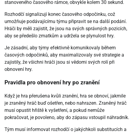
stanoveného časového rámce, obvykle kolem 30 sekund.
Rozhodčí signalizují konec časového odpočinku, což
umožňuje podávajícímu týmu připravit se na další podání.
Hráči by měli zajistit, že jsou na svých správných pozicích,
aby se předešlo zmatkům a udržela se plynulost hry.
Je zásadní, aby týmy efektivně komunikovaly během
časových odpočinků, aby maximalizovaly své strategie a
zajistily, že všichni hráči jsou si vědomi svých rolí při
obnovení hry.
Pravidla pro obnovení hry po zranění
Když je hra přerušena kvůli zranění, hra se obnoví, jakmile
je zraněný hráč buď ošetřen, nebo nahrazen. Zraněný hráč
musí opustit hřiště k vyšetření, a pokud nemůže
pokračovat, je povoleno, aby do zápasu vstoupil náhradník.
Tým musí informovat rozhodčí o jakýchkoli substitucích a