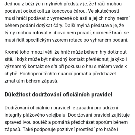
Jednou z běžných mylných představ je, že hráči mohou
podávat odkudkoli za koncovou čárou. Ve skutečnosti
musí hráči podávat z vymezené oblasti a jejich nohy nesmí
během podání dotýkat čáry. Další mylná představa je, že
týmy mohou rotovat v libovolném pořadí; nicméně hráči se
musí řídit specifickým vzorem rotace po vyhraném podání.
Kromě toho mnozí věří, že hráč může během hry dotknout
sítě. I když může být náhodný kontakt přehlédnut, jakýkoli
významný kontakt se sítí při pokusu o hru s míčem vede k
chybě. Pochopení těchto nuancí pomáhá předcházet
zmatkům během zápasů.
Důležitost dodržování oficiálních pravidel
Dodržování oficiálních pravidel je zásadní pro udržení
integrity plážového volejbalu. Dodržování pravidel zajišťuje
spravedlivou soutěž a pomáhá předcházet sporům během
zápasů. Také podporuje pozitivní prostředí pro hráče i