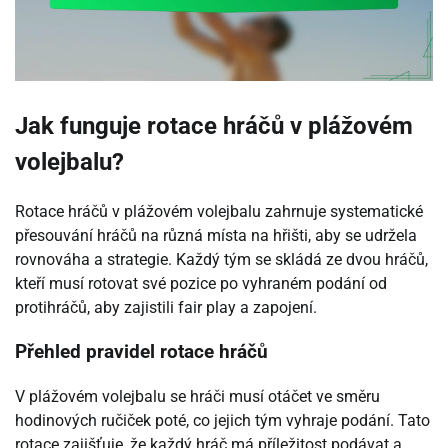
Jak funguje rotace hráčů v plážovém
volejbalu?
Rotace hráčů v plážovém volejbalu zahrnuje systematické
přesouvání hráčů na různá místa na hřišti, aby se udržela
rovnováha a strategie. Každý tým se skládá ze dvou hráčů,
kteří musí rotovat své pozice po vyhraném podání od
protihráčů, aby zajistili fair play a zapojení.
Přehled pravidel rotace hráčů
V plážovém volejbalu se hráči musí otáčet ve směru
hodinových ručiček poté, co jejich tým vyhraje podání. Tato
rotace zajišťuje, že každý hráč má příležitost podávat a