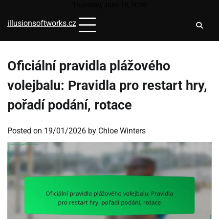
Skip
Thursday, June 18, 2026
to
illusionsoftworks.cz
content
Oficiální pravidla plážového
volejbalu: Pravidla pro restart hry,
pořadí podání, rotace
Posted on
19/01/2026
by
Chloe Winters