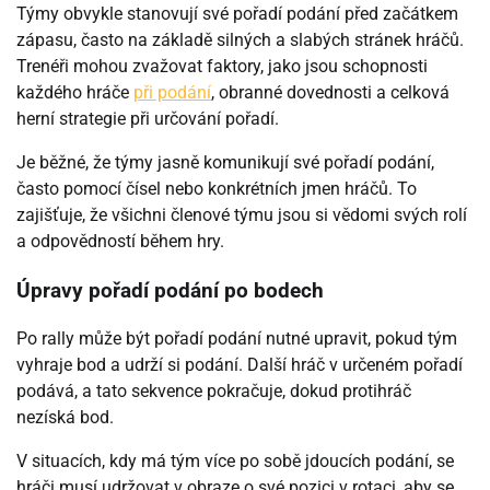
Týmy obvykle stanovují své pořadí podání před začátkem
zápasu, často na základě silných a slabých stránek hráčů.
Trenéři mohou zvažovat faktory, jako jsou schopnosti
každého hráče
při podání
, obranné dovednosti a celková
herní strategie při určování pořadí.
Je běžné, že týmy jasně komunikují své pořadí podání,
často pomocí čísel nebo konkrétních jmen hráčů. To
zajišťuje, že všichni členové týmu jsou si vědomi svých rolí
a odpovědností během hry.
Úpravy pořadí podání po bodech
Po rally může být pořadí podání nutné upravit, pokud tým
vyhraje bod a udrží si podání. Další hráč v určeném pořadí
podává, a tato sekvence pokračuje, dokud protihráč
nezíská bod.
V situacích, kdy má tým více po sobě jdoucích podání, se
hráči musí udržovat v obraze o své pozici v rotaci, aby se