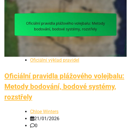
Oficiální výklad pravidel
Oficiální pravidla plážového volejbalu:
Metody bodování, bodové systémy,
rozstřely
Chloe Winters
21/01/2026
0