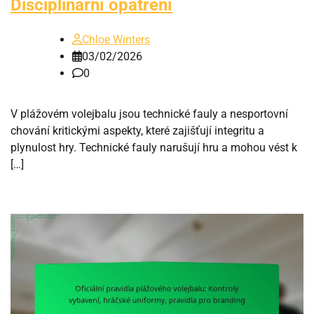
Disciplinární opatření
Chloe Winters
03/02/2026
0
V plážovém volejbalu jsou technické fauly a nesportovní
chování kritickými aspekty, které zajišťují integritu a
plynulost hry. Technické fauly narušují hru a mohou vést k
[…]