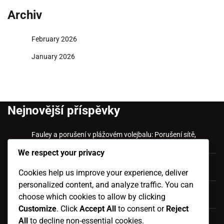
Archiv
February 2026
January 2026
Nejnovější příspěvky
Fauley a porušení v plážovém volejbalu: Porušení sítě,
Chyby nohou, Chyby při podání
We respect your privacy
Pravidla pro hru plážového volejbalu: Průběh zápasu,
Cookies help us improve your experience, deliver
Tempo, Řízení času
personalized content, and analyze traffic. You can
Oficiální pravidla plážového volejbalu: Spor o skóre,
choose which cookies to allow by clicking
pravomoc rozhodčího, konečná rozhodnutí
Customize
. Click
Accept All
to consent or
Reject
Oficiální pravidla plážového volejbalu: Postupy zahřátí,
All
to decline non-essential cookies.