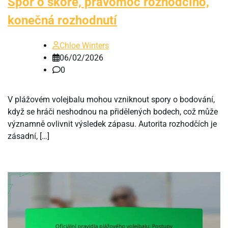
Spor o skóre, pravomoc rozhodčího,
konečná rozhodnutí
Chloe Winters
06/02/2026
0
V plážovém volejbalu mohou vzniknout spory o bodování,
když se hráči neshodnou na přidělených bodech, což může
významně ovlivnit výsledek zápasu. Autorita rozhodčích je
zásadní, […]