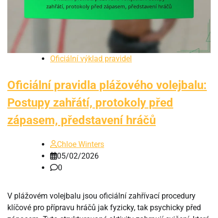
Oficiální výklad pravidel
Oficiální pravidla plážového volejbalu:
Postupy zahřátí, protokoly před
zápasem, představení hráčů
Chloe Winters
05/02/2026
0
V plážovém volejbalu jsou oficiální zahřívací procedury
klíčové pro přípravu hráčů jak fyzicky, tak psychicky před