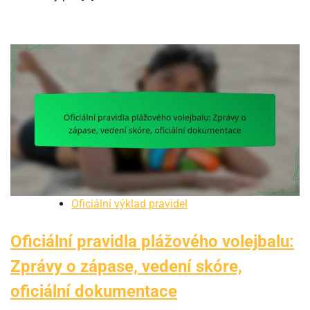
Oficiální výklad pravidel
Oficiální pravidla plážového volejbalu:
Zprávy o zápase, vedení skóre,
oficiální dokumentace