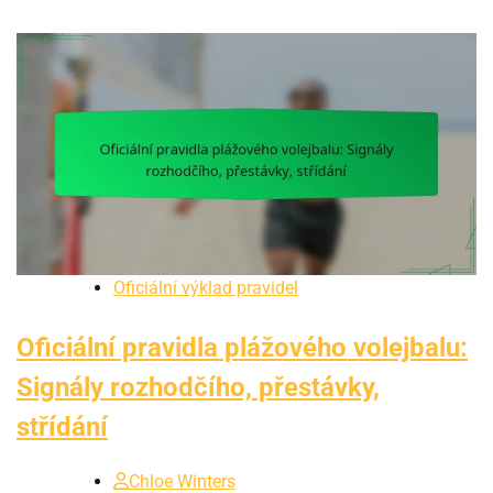
Oficiální výklad pravidel
Oficiální pravidla plážového volejbalu:
Signály rozhodčího, přestávky,
střídání
Chloe Winters