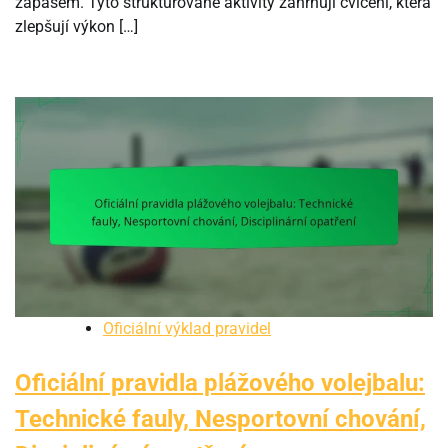
zápasem. Tyto strukturované aktivity zahrnují cvičení, která
zlepšují výkon […]
Oficiální výklad pravidel
Oficiální pravidla plážového volejbalu:
Technické fauly, Nesportovní chování,