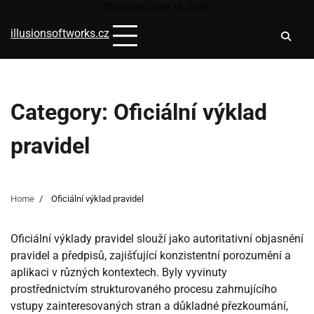
Skip
Thursday, June 18, 2026
to
illusionsoftworks.cz
content
Category:
Oficiální výklad
pravidel
Home
Oficiální výklad pravidel
Oficiální výklady pravidel slouží jako autoritativní objasnění
pravidel a předpisů, zajišťující konzistentní porozumění a
aplikaci v různých kontextech. Byly vyvinuty
prostřednictvím strukturovaného procesu zahrnujícího
vstupy zainteresovaných stran a důkladné přezkoumání,